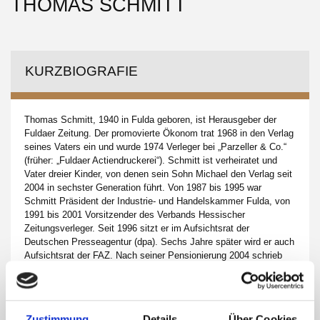
THOMAS SCHMITT
KURZBIOGRAFIE
Thomas Schmitt, 1940 in Fulda geboren, ist Herausgeber der
Fuldaer Zeitung. Der promovierte Ökonom trat 1968 in den Verlag
seines Vaters ein und wurde 1974 Verleger bei „Parzeller & Co.“
(früher: „Fuldaer Actiendruckerei“). Schmitt ist verheiratet und
Vater dreier Kinder, von denen sein Sohn Michael den Verlag seit
2004 in sechster Generation führt. Von 1987 bis 1995 war
Schmitt Präsident der Industrie- und Handelskammer Fulda, von
1991 bis 2001 Vorsitzender des Verbands Hessischer
Zeitungsverleger. Seit 1996 sitzt er im Aufsichtsrat der
Deutschen Presseagentur (dpa). Sechs Jahre später wird er auch
Aufsichtsrat der FAZ. Nach seiner Pensionierung 2004 schrieb
sich Schmitt als Gasthörer an der Universität Würzburg für
Kunstgeschichte und Geschichte ein. Zudem lernt er Italienisch.
Zustimmung
Details
Über Cookies