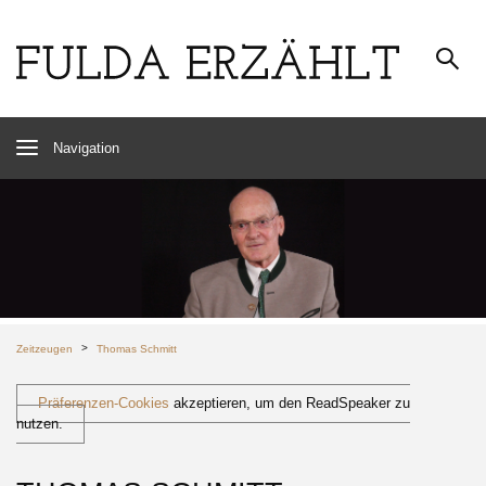
Navigation
>
Zeitzeugen
Thomas Schmitt
Präferenzen-Cookies
akzeptieren, um den ReadSpeaker zu
nutzen.