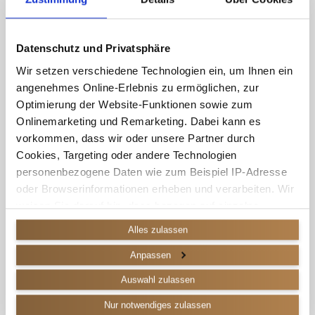
VIDEOS
Datenschutz und Privatsphäre
Wir setzen verschiedene Technologien ein, um Ihnen ein
angenehmes Online-Erlebnis zu ermöglichen, zur
Thomas Schmitt erzählt von den
Thomas Schmitt berichtet vom
Kontakten seiner Familie mit den
Wiederaufbau und der Präsenz der
Optimierung der Website-Funktionen sowie zum
Amerikanern.
Amerikaner in Fulda in der
Nachkriegszeit.
Onlinemarketing und Remarketing. Dabei kann es
vorkommen, dass wir oder unsere Partner durch
Thomas Schmitt erzählt von den
Thomas Schmitt beschreibt die
Cookies, Targeting oder andere Technologien
Angeboten und Einfluss der
Rolle und Aufgabe der Presse
personenbezogene Daten wie zum Beispiel IP-Adresse
amerikanischen Militärregierung in
heute.
der Nachkriegszeit.
oder Browserinformationen erheben und verarbeiten. Wir
weisen Sie darauf hin, dass bezogen auf einzelne
Technologien und Dienstleister eine Verarbeitung Ihrer
Alles zulassen
Daten in den USA erfolgt.
SCHNELL ZUM ZIEL
Anpassen
Genauere Informationen finden Sie in unserer
Auswahl zulassen
Datenschutzerklärung
und den
Cookie-Informationen
.
Kurzbiografie
Nur notwendiges zulassen
Da wir Ihre Privatsphäre schätzen, bitten wir Sie hiermit