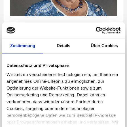
Wege der Vertriebenen in Fulda – Interview mit der
Gästeführerin Martha Rathmann
29.04.2022
|
Geschichten
|
Zustimmung
Details
Über Cookies
Erstellt von
Antonia Hohmann
"Es ist ein gutes Gefühl, den Menschen
Datenschutz und Privatsphäre
Erinnerungen gegeben zu haben", berichtet
Martha Rathmann, die als Gästeführerin
Wir setzen verschiedene Technologien ein, um Ihnen ein
unterschiedliche…
angenehmes Online-Erlebnis zu ermöglichen, zur
Optimierung der Website-Funktionen sowie zum
Weiterlesen
Onlinemarketing und Remarketing. Dabei kann es
vorkommen, dass wir oder unsere Partner durch
Cookies, Targeting oder andere Technologien
personenbezogene Daten wie zum Beispiel IP-Adresse
oder Browserinformationen erheben und verarbeiten. Wir