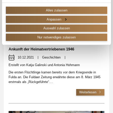
weisen Sie darauf hin, dass bezogen auf einzelne
Technologien und Dienstleister eine Verarbeitung Ihrer
Alles zulassen
Daten in den USA erfolgt.
Anpassen
Genauere Informationen finden Sie in unserer
Auswahl zulassen
Datenschutzerklärung
und den
Cookie-Informationen
.
Nur notwendiges zulassen
Da wir Ihre Privatsphäre schätzen, bitten wir Sie hiermit
um Ihre Einwilligung, diese Technologien zu verwenden.
Ankunft der Heimatvertriebenen 1946
Sie können diese jederzeit für die Zukunft
ändern/widerrufen, indem Sie auf die Schaltfläche
10.12.2021
|
Geschichten
|
Einstellungen in der linken unteren Ecke der Seite
Erstellt von
Katja Galinski und Antonia Hohmann
klicken.
Die ersten Flüchtlinge kamen bereits vor dem Kriegsende in
Fulda an. Die Fuldaer Zeitung erwähnte diese am 8. März 1945
Impressum
erstmals als „Rückgeführte“.…
Weiterlesen