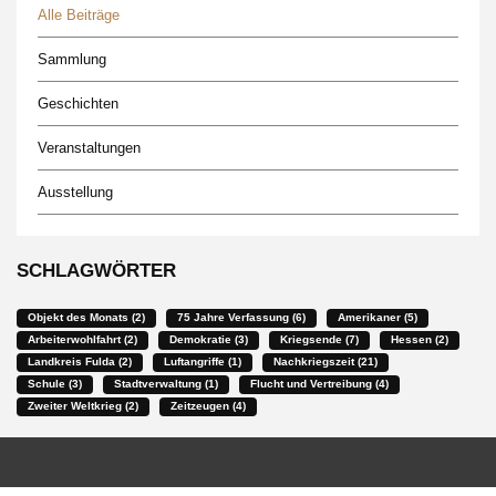
Alle Beiträge
Sammlung
Geschichten
Veranstaltungen
Ausstellung
SCHLAGWÖRTER
Objekt des Monats (2)
75 Jahre Verfassung (6)
Amerikaner (5)
Arbeiterwohlfahrt (2)
Demokratie (3)
Kriegsende (7)
Hessen (2)
Landkreis Fulda (2)
Luftangriffe (1)
Nachkriegszeit (21)
Schule (3)
Stadtverwaltung (1)
Flucht und Vertreibung (4)
Zweiter Weltkrieg (2)
Zeitzeugen (4)