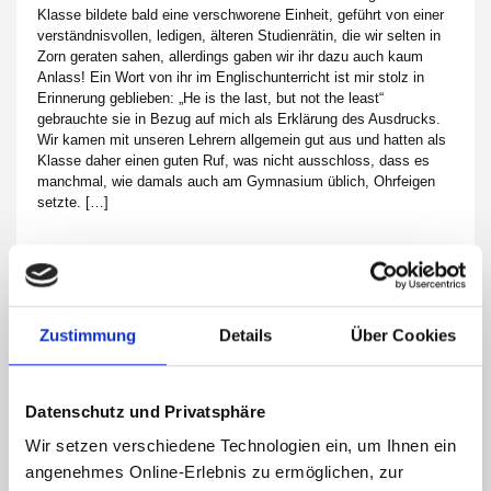
Klasse bildete bald eine verschworene Einheit, geführt von einer
verständnisvollen, ledigen, älteren Studienrätin, die wir selten in
Zorn geraten sahen, allerdings gaben wir ihr dazu auch kaum
Anlass! Ein Wort von ihr im Englischunterricht ist mir stolz in
Erinnerung geblieben: „He is the last, but not the least“
gebrauchte sie in Bezug auf mich als Erklärung des Ausdrucks.
Wir kamen mit unseren Lehrern allgemein gut aus und hatten als
Klasse daher einen guten Ruf, was nicht ausschloss, dass es
manchmal, wie damals auch am Gymnasium üblich, Ohrfeigen
setzte. […]
VERSORGUNG UND ÜBERLEBENSMITTEL
Daheim stand der praktische Überlebenskampf im Vordergrund,
obwohl alles nach der Währungsreform 1948 spürbar besser
Zustimmung
Details
Über Cookies
wurde. Meine Mutter fand keine Stelle, wir lebten weiter von
staatlicher Flüchtlingshilfe und den kümmerlichen
Nebeneinkünften durch Näharbeiten meiner Mutter. Die
Datenschutz und Privatsphäre
Hungerjahre waren vorbei, Ährensammeln auf abgeernteten
Feldern, um aus den gewonnenen Körnern in der Mühle Mehl zu
Wir setzen verschiedene Technologien ein, um Ihnen ein
bekommen für Broteintausch oder Weizenkörnern für eigenen
angenehmes Online-Erlebnis zu ermöglichen, zur
Kuchen, wurde immer mehr zum Zusatzsport als Notwendigkeit.