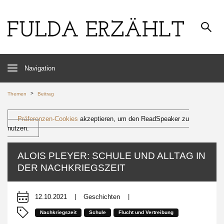
Navigation
>
Themen
Beitrag
Präferenzen-Cookies
akzeptieren, um den ReadSpeaker zu
nutzen.
ALOIS PLEYER: SCHULE UND ALLTAG IN
DER NACHKRIEGSZEIT
12.10.2021
|
Geschichten
|
Nachkriegszeit
Schule
Flucht und Vertreibung