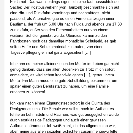
Fulda riet. Das war allerdings eigentlich eine fast aussichtslose
Sache: Der Postbusverkehr [von Hainzell] beschränkte sich auf
eine Hin- und Rückfahrt vormittags und nachmittags, nicht
passend, als Alternative gab es einen Firmenlastwagen einer
Baufirma, der früh um 6.00 Uhr nach Fulda und abends um 17.30
zurückfuhr, außer von den Firmenarbeitern nur von einem
weiteren Schüler genutzt wurde. Überdies kamen zu den
Fahrtkosten noch das damalige monatliche Schulgeld, es gab
selten Hefte und Schreibmaterial zu kaufen, von einer
Tagesverpflegung einmal ganz abgesehen! […]
Ich kann es meiner alleinerziehenden Mutter im Leben gar nicht
genug danken, dass sie allen Bedenken zu Trotz mich sofort
anmeldete, es wird schon irgendwie gehen […], getreu ihrem
Motto: Ein Mann muss eine gute Schulbildung bekommen, um
später einen guten Berufsstart zu haben, um eine Familie
ernähren zu können!
Ich kam nach einem Eignungstest sofort in die Quinta des
Realgymnasiums. Die Schule war selbst noch im Aufbau, es
fehlte an Lehrmitteln und Räumen, was gut ausgeglichen wurde
durch erstklassige Pädagogen und auch einer gewissen
Aufbruchsstimmung. Ich weiß nicht, ob das allgemein so war,
aber meine aus allen sozialen Schichten zusammengewürfelte