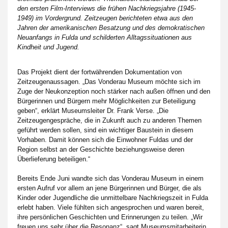
den ersten Film-Interviews die frühen Nachkriegsjahre (1945-
1949) im Vordergrund. Zeitzeugen berichteten etwa aus den
Jahren der amerikanischen Besatzung und des demokratischen
Neuanfangs in Fulda und schilderten Alltagssituationen aus
Kindheit und Jugend.
Das Projekt dient der fortwährenden Dokumentation von
Zeitzeugenaussagen. „Das Vonderau Museum möchte sich im
Zuge der Neukonzeption noch stärker nach außen öffnen und den
Bürgerinnen und Bürgern mehr Möglichkeiten zur Beteiligung
geben“, erklärt Museumsleiter Dr. Frank Verse. „Die
Zeitzeugengespräche, die in Zukunft auch zu anderen Themen
geführt werden sollen, sind ein wichtiger Baustein in diesem
Vorhaben. Damit können sich die Einwohner Fuldas und der
Region selbst an der Geschichte beziehungsweise deren
Überlieferung beteiligen.“
Bereits Ende Juni wandte sich das Vonderau Museum in einem
ersten Aufruf vor allem an jene Bürgerinnen und Bürger, die als
Kinder oder Jugendliche die unmittelbare Nachkriegszeit in Fulda
erlebt haben. Viele fühlten sich angesprochen und waren bereit,
ihre persönlichen Geschichten und Erinnerungen zu teilen. „Wir
freuen uns sehr über die Resonanz“, sagt Museumsmitarbeiterin