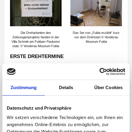
Die Dreharbeiten des
Das Set von „Fulda erzählt“ kurz
Zeitzeugenprojekts fanden in der
vor dem Drehstart © Vonderau
Villa Schmitt am Fuldaer Paulustor
Museum Fulda
statt. © Vonderau Museum Fulda
ERSTE DREHTERMINE
„Bitte nicht stören – Dreharbeiten!“ war dann ab der vorletzten
Septemberwoche auf zahlreichen Schildern an der Eingangstür
und im Treppenhaus der Villa Schmitt nahe dem Fuldaer
Paulustor zu lesen. Gedreht wurde in einem Raum im ersten
Zustimmung
Details
Über Cookies
Obergeschoss: Kamera und unterschiedliche Audio- und
Videotechnik, Strahler, Stühle, ein Beistelltisch und ein
schwarzes aufgespanntes Tuch als Hintergrund bildeten das Set.
Ingo Rudloff, Psychologe und Filmemacher, und Francesca Belli
Datenschutz und Privatsphäre
vom Büro beier+wellach projekte, widmeten sich dort jeweils
Wir setzen verschiedene Technologien ein, um Ihnen ein
nach einem kurzen Vorgespräch intensiv und konzentriert ihren
angenehmes Online-Erlebnis zu ermöglichen, zur
jeweiligen Gesprächspartnern, stellten Fragen und ließen die
Zeitzeugen ihre Erinnerungen erzählen.
Optimierung der Website-Funktionen sowie zum