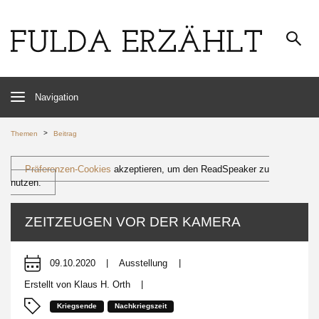
Navigation
>
Themen
Beitrag
Präferenzen-Cookies
akzeptieren, um den ReadSpeaker zu
nutzen.
ZEITZEUGEN VOR DER KAMERA
09.10.2020
|
Ausstellung
|
Erstellt von
Klaus H. Orth
|
Kriegsende
Nachkriegszeit